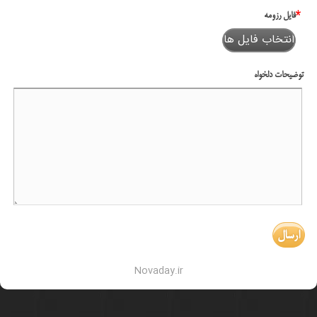
*
فایل رزومه
انتخاب فایل ها
توضیحات دلخواه
Novaday.ir